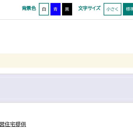
背景色
文字サイズ
白
青
黒
小さく
標
営住宅提供