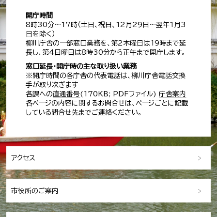
開庁時間
8時30分～17時（土日、祝日、12月29日～翌年1月3
日を除く）
柳川庁舎の一部窓口業務を、第2木曜日は19時まで延
長し、第4日曜日は8時30分から正午まで開庁します。
窓口延長・開庁時の主な取り扱い業務
※開庁時間の各庁舎の代表電話は、柳川庁舎電話交換
手が取り次ぎます
各課への
直通番号
(170KB; PDFファイル)
庁舎案内
各ページの内容に関するお問合せは、ページごとに記載
している問合せ先までご連絡ください。
アクセス
市役所のご案内