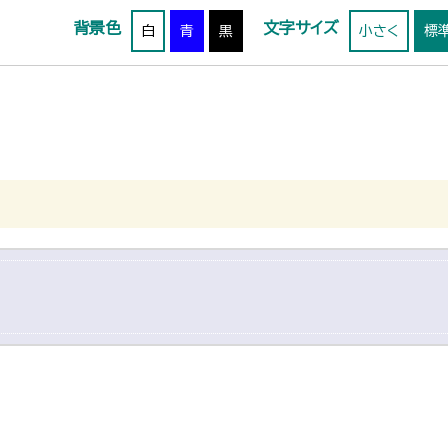
背景色
文字サイズ
白
青
黒
小さく
標