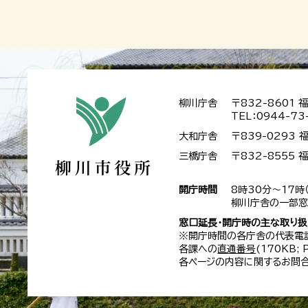
柳川庁舎
〒832-8601
TEL：0944-73
大和庁舎
〒839-0293
三橋庁舎
〒832-8555
開庁時間
8時30分～17時
柳川庁舎の一部窓
窓口延長・開庁時の主な取り
※開庁時間の各庁舎の代表電
各課への
直通番号
(170KB;
各ページの内容に関するお問合