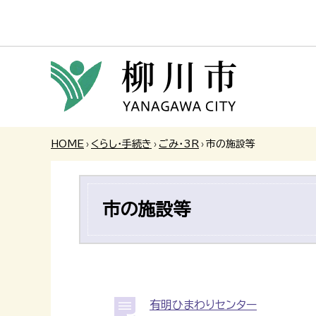
HOME
›
くらし・手続き
›
ごみ・3R
›
市の施設等
市の施設等
有明ひまわりセンター