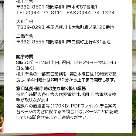
柳川庁舎
〒832-8601 福岡県柳川市本町87番地1
TEL：0944-73-8111 FAX：0944-74-1374
大和庁舎
〒839-0293 福岡県柳川市大和町鷹ノ尾120番地
三橋庁舎
〒832-8555 福岡県柳川市三橋町正行431番地
開庁時間
8時30分～17時（土日、祝日、12月29日～翌年1月3
日を除く）
柳川庁舎の一部窓口業務を、第2木曜日は19時まで延
長し、第4日曜日は8時30分から正午まで開庁します。
窓口延長・開庁時の主な取り扱い業務
※開庁時間の各庁舎の代表電話は、柳川庁舎電話交換
手が取り次ぎます
各課への
直通番号
(170KB; PDFファイル)
庁舎案内
各ページの内容に関するお問合せは、ページごとに記載
している問合せ先までご連絡ください。