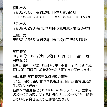
柳川庁舎
〒832-8601 福岡県柳川市本町87番地1
TEL：0944-73-8111 FAX：0944-74-1374
大和庁舎
〒839-0293 福岡県柳川市大和町鷹ノ尾120番地
三橋庁舎
〒832-8555 福岡県柳川市三橋町正行431番地
開庁時間
8時30分～17時（土日、祝日、12月29日～翌年1月3
日を除く）
柳川庁舎の一部窓口業務を、第2木曜日は19時まで延
長し、第4日曜日は8時30分から正午まで開庁します。
窓口延長・開庁時の主な取り扱い業務
※開庁時間の各庁舎の代表電話は、柳川庁舎電話交換
手が取り次ぎます
各課への
直通番号
(170KB; PDFファイル)
庁舎案内
各ページの内容に関するお問合せは、ページごとに記載
している問合せ先までご連絡ください。