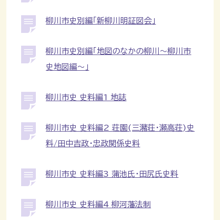
柳川市史別編「新柳川明証図会」
柳川市史別編「地図のなかの柳川～柳川市
史地図編～」
柳川市史 史料編1 地誌
柳川市史 史料編2 荘園(三瀦荘・瀬高荘)史
料/田中吉政・忠政関係史料
柳川市史 史料編3 蒲池氏・田尻氏史料
柳川市史 史料編4 柳河藩法制