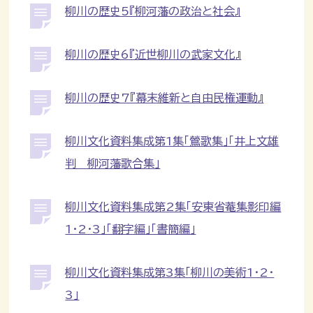
柳川の歴史5『柳河藩の政治と社会』
柳川の歴史6『近世柳川の武家文化』
柳川の歴史7『幕末維新と自由民権運動』
柳川文化資料集成第1集「鶯歌集」「井上文雄
判 柳河藩歌合集」
柳川文化資料集成第2集「安東省菴集影印編
1・2・3」「翻字編」「書簡編」
柳川文化資料集成第3集「柳川の美術1・2・
3」