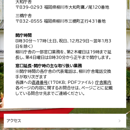
大和庁舎
〒839-0293 福岡県柳川市大和町鷹ノ尾120番地
三橋庁舎
〒832-8555 福岡県柳川市三橋町正行431番地
開庁時間
8時30分～17時（土日、祝日、12月29日～翌年1月3
日を除く）
柳川庁舎の一部窓口業務を、第2木曜日は19時まで延
長し、第4日曜日は8時30分から正午まで開庁します。
窓口延長・開庁時の主な取り扱い業務
※開庁時間の各庁舎の代表電話は、柳川庁舎電話交換
手が取り次ぎます
各課への
直通番号
(170KB; PDFファイル)
庁舎案内
各ページの内容に関するお問合せは、ページごとに記載
している問合せ先までご連絡ください。
アクセス