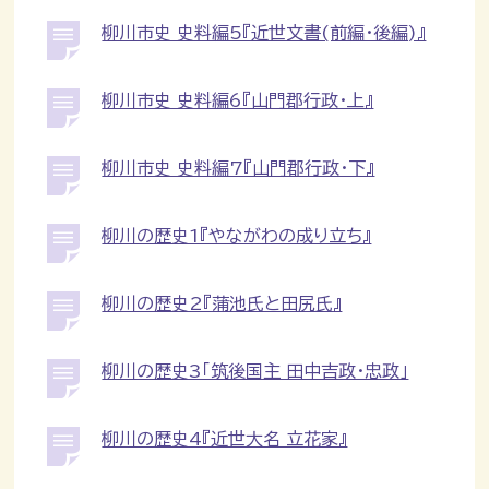
柳川市史 史料編5『近世文書(前編・後編)』
柳川市史 史料編6『山門郡行政・上』
柳川市史 史料編7『山門郡行政・下』
柳川の歴史1『やながわの成り立ち』
柳川の歴史2『蒲池氏と田尻氏』
柳川の歴史3「筑後国主 田中吉政・忠政」
柳川の歴史4『近世大名 立花家』