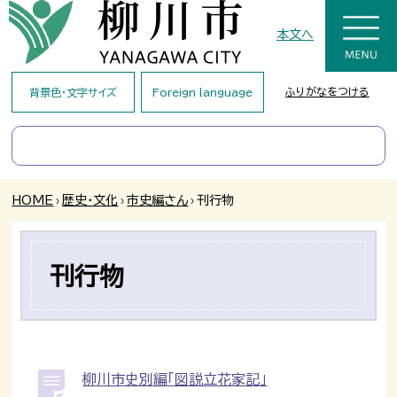
本文へ
ふりがなをつける
背景色・文字サイズ
Foreign language
HOME
›
歴史・文化
›
市史編さん
›
刊行物
刊行物
柳川市史別編「図説立花家記」