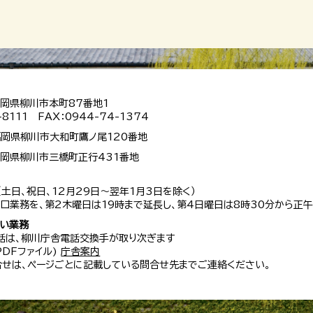
 福岡県柳川市本町87番地1
-8111 FAX：0944-74-1374
 福岡県柳川市大和町鷹ノ尾120番地
 福岡県柳川市三橋町正行431番地
（土日、祝日、12月29日～翌年1月3日を除く）
口業務を、第2木曜日は19時まで延長し、第4日曜日は8時30分から正午
扱い業務
話は、柳川庁舎電話交換手が取り次ぎます
 PDFファイル)
庁舎案内
せは、ページごとに記載している問合せ先までご連絡ください。