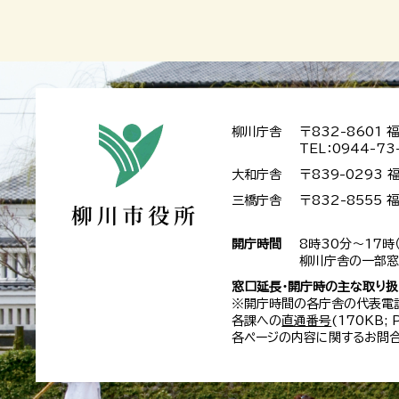
柳川庁舎
〒832-8601
TEL：0944-73
大和庁舎
〒839-0293
三橋庁舎
〒832-8555
開庁時間
8時30分～17時
柳川庁舎の一部窓
窓口延長・開庁時の主な取り
※開庁時間の各庁舎の代表電
各課への
直通番号
(170KB;
各ページの内容に関するお問合