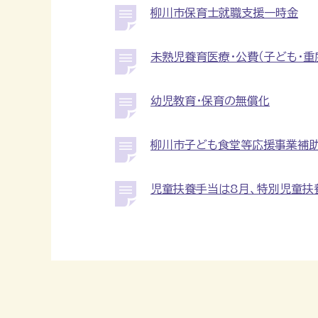
柳川市保育士就職支援一時金
未熟児養育医療・公費（子ども・重
幼児教育・保育の無償化
柳川市子ども食堂等応援事業補
児童扶養手当は8月、特別児童扶