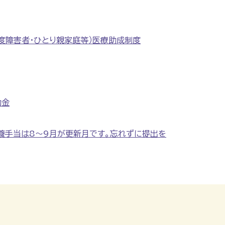
度障害者・ひとり親家庭等）医療助成制度
助金
養手当は8～9月が更新月です。忘れずに提出を