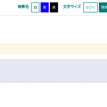
背景色
文字サイズ
白
青
黒
小さく
標