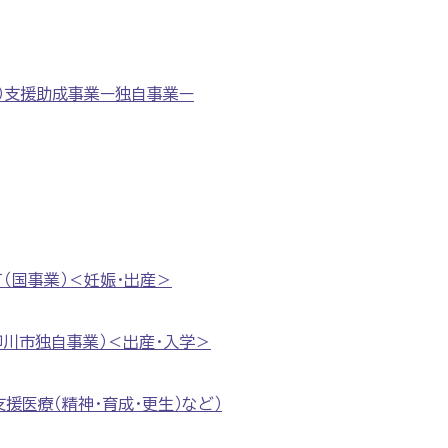
）支援助成事業ー独自事業ー
（国事業）＜妊娠・出産＞
柳川市独自事業）＜出産・入学＞
援医療（精神・育成・更生）など）