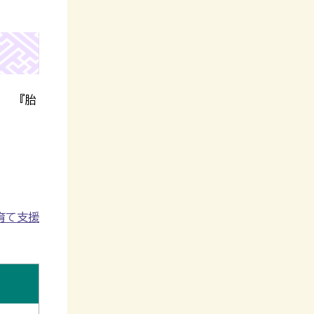
） 『胎
育て支援