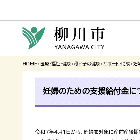
HOME
›
医療・福祉・健康
›
母と子の健康
›
サポート・助成
›
妊
妊婦のための支援給付金につ
令和7年4月1日から、妊婦を対象に産前産後