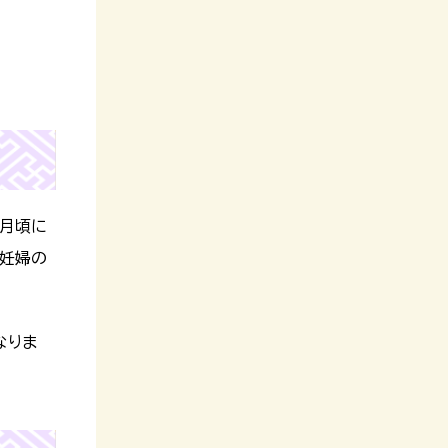
か月頃に
『妊婦の
なりま