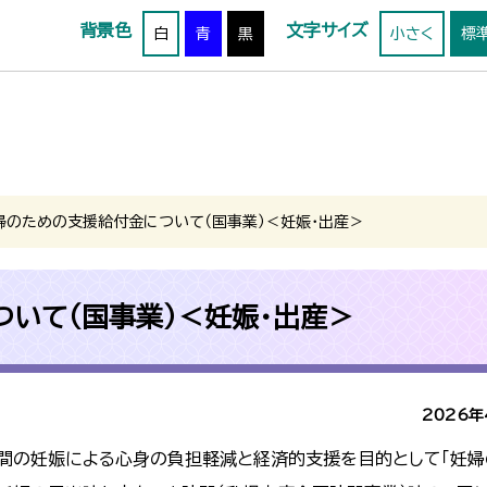
背景色
文字サイズ
白
青
黒
小さく
標
婦のための支援給付金について（国事業）＜妊娠・出産＞
いて（国事業）＜妊娠・出産＞
2026年
期間の妊娠による心身の負担軽減と経済的支援を目的として「妊婦