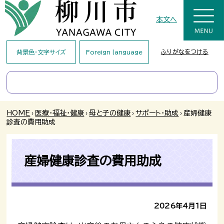
本文へ
ふりがなをつける
背景色・文字サイズ
Foreign language
HOME
›
医療・福祉・健康
›
母と子の健康
›
サポート・助成
›
産婦健康
診査の費用助成
産婦健康診査の費用助成
2026年4月1日