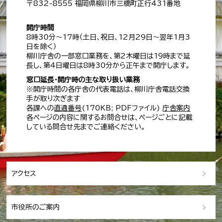
〒832-8555 福岡県柳川市三橋町正行431番地
開庁時間
8時30分～17時（土日、祝日、12月29日～翌年1月3
日を除く）
柳川庁舎の一部窓口業務を、第2木曜日は19時まで延
長し、第4日曜日は8時30分から正午まで開庁します。
窓口延長・開庁時の主な取り扱い業務
※開庁時間の各庁舎の代表電話は、柳川庁舎電話交換
手が取り次ぎます
各課への
直通番号
(170KB; PDFファイル)
庁舎案内
各ページの内容に関するお問合せは、ページごとに記載
している問合せ先までご連絡ください。
アクセス
市役所のご案内