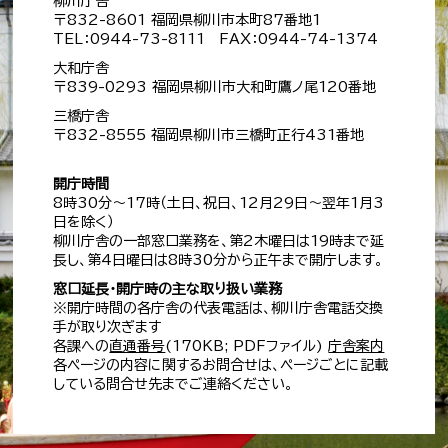
柳川庁舎
〒832-8601 福岡県柳川市本町87番地1
TEL：0944-73-8111 FAX：0944-74-1374
大和庁舎
〒839-0293 福岡県柳川市大和町鷹ノ尾120番地
三橋庁舎
〒832-8555 福岡県柳川市三橋町正行431番地
開庁時間
8時30分～17時（土日、祝日、12月29日～翌年1月3
日を除く）
柳川庁舎の一部窓口業務を、第2木曜日は19時まで延
長し、第4日曜日は8時30分から正午まで開庁します。
窓口延長・開庁時の主な取り扱い業務
※開庁時間の各庁舎の代表電話は、柳川庁舎電話交換
手が取り次ぎます
各課への
直通番号
(170KB; PDFファイル)
庁舎案内
各ページの内容に関するお問合せは、ページごとに記載
している問合せ先までご連絡ください。