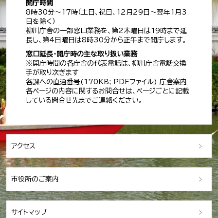
開庁時間
8時30分～17時（土日、祝日、12月29日～翌年1月3
日を除く）
柳川庁舎の一部窓口業務を、第2木曜日は19時まで延
長し、第4日曜日は8時30分から正午まで開庁します。
窓口延長・開庁時の主な取り扱い業務
※開庁時間の各庁舎の代表電話は、柳川庁舎電話交換
手が取り次ぎます
各課への
直通番号
(170KB; PDFファイル)
庁舎案内
各ページの内容に関するお問合せは、ページごとに記載
している問合せ先までご連絡ください。
アクセス
市役所のご案内
サイトマップ