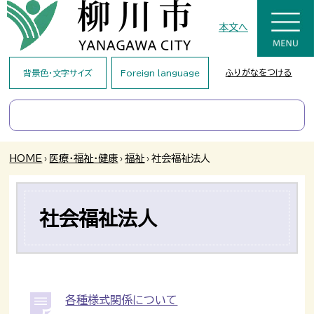
本文へ
ふりがなをつける
背景色・文字サイズ
Foreign language
HOME
›
医療・福祉・健康
›
福祉
›
社会福祉法人
社会福祉法人
各種様式関係について