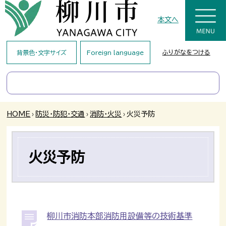
本文へ
ふりがなをつける
背景色・文字サイズ
Foreign language
HOME
›
防災・防犯・交通
›
消防・火災
›
火災予防
火災予防
柳川市消防本部消防用設備等の技術基準