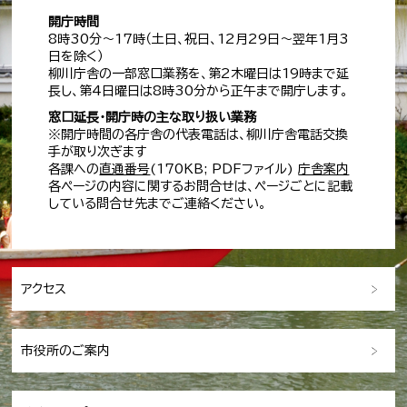
開庁時間
8時30分～17時（土日、祝日、12月29日～翌年1月3
日を除く）
柳川庁舎の一部窓口業務を、第2木曜日は19時まで延
長し、第4日曜日は8時30分から正午まで開庁します。
窓口延長・開庁時の主な取り扱い業務
※開庁時間の各庁舎の代表電話は、柳川庁舎電話交換
手が取り次ぎます
各課への
直通番号
(170KB; PDFファイル)
庁舎案内
各ページの内容に関するお問合せは、ページごとに記載
している問合せ先までご連絡ください。
アクセス
市役所のご案内