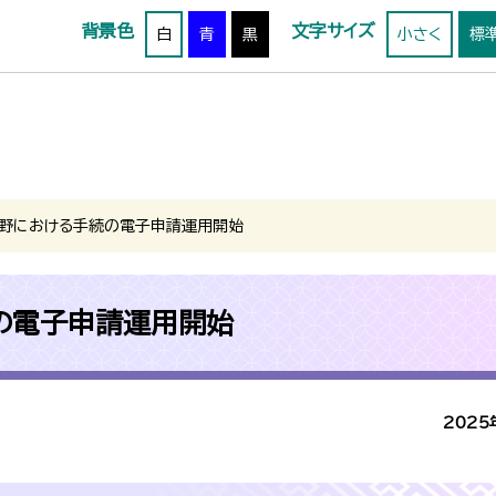
背景色
文字サイズ
白
青
黒
小さく
標
野における手続の電子申請運用開始
の電子申請運用開始
2025