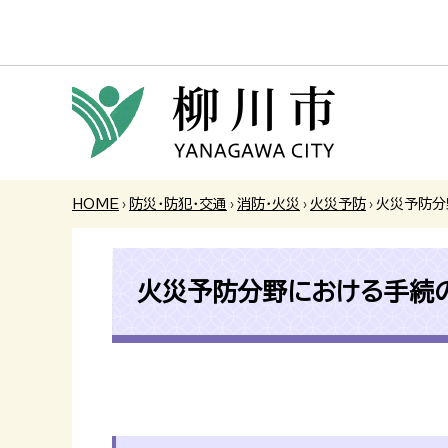
HOME
›
防災・防犯・交通
›
消防・火災
›
火災予防
›
火災予防分
火災予防分野における手続