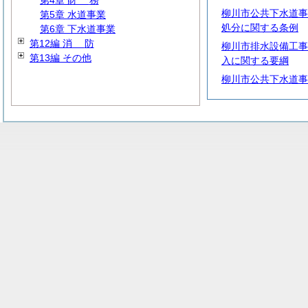
第4章
財
務
柳川市公共下水道事
第5章 水道事業
処分に関する条例
第6章 下水道事業
第12編
消
防
柳川市排水設備工事
第13編 その他
入に関する要綱
柳川市公共下水道事