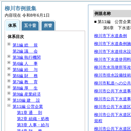
柳川市例規集
例規名称
内容現在 令和8年6月1日
■ 第11編 公営企業
体系
五十音
所管
第6章 下水道
柳川市下水道条例
体系目次
柳川市下水道条例施
第1編
総
規
第2編
議
会
柳川市下水道排水設
第3編 執行機関
柳川市下水道使用料
第4編
人
事
柳川市水洗便所等改
第5編
給
与
柳川市排水設備技術
第6編
財
務
第7編
教
育
柳川市私道への公共
第8編
厚
生
柳川市公共下水道事
第9編 産業経済
柳川市公共下水道事
第10編
建
設
第11編 公営企業
柳川市公共下水道区
第1章
通
則
柳川市公共下水道区
第2章 組織・処務
規程
第3章 人事・給与
柳川市公共下水道区