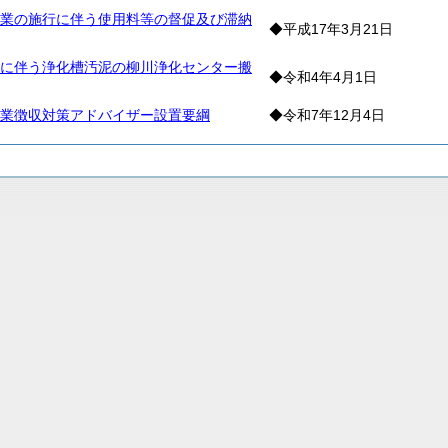
業の施行に伴う使用料等の督促及び滞納
◆平成17年3月21日
に伴う浄化槽汚泥の柳川浄化センター搬
◆令和4年4月1日
業徴収対策アドバイザー設置要綱
◆令和7年12月4日