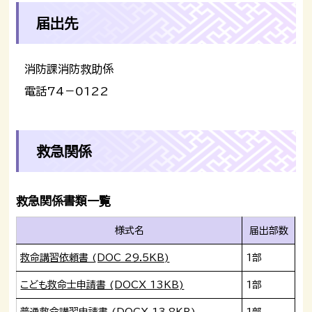
届出先
消防課消防救助係
電話74－0122
救急関係
救急関係書類一覧
様式名
届出部数
救命講習依頼書 (DOC 29.5KB)
1部
こども救命士申請書 (DOCX 13KB)
1部
普通救命講習申請書 (DOCX 13.8KB)
1部