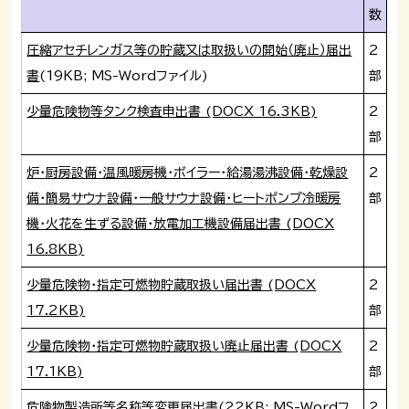
数
圧縮アセチレンガス等の貯蔵又は取扱いの開始（廃止）届出
2
書
(19KB; MS-Wordファイル)
部
少量危険物等タンク検査申出書 (DOCX 16.3KB)
2
部
炉・厨房設備・温風暖房機・ボイラー・給湯湯沸設備・乾燥設
2
備・簡易サウナ設備・一般サウナ設備・ヒートポンプ冷暖房
部
機・火花を生ずる設備・放電加工機設備届出書 (DOCX
16.8KB)
少量危険物・指定可燃物貯蔵取扱い届出書 (DOCX
2
17.2KB)
部
少量危険物・指定可燃物貯蔵取扱い廃止届出書 (DOCX
2
17.1KB)
部
危険物製造所等名称等変更届出書
(22KB; MS-Wordフ
2