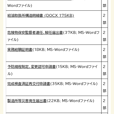
Wordファイル)
部
給油取扱所構造明細書 (DOCX 175KB)
2
部
危険物保安監督者選任、解任届出書
(37KB; MS-Wordフ
2
ァイル)
部
実務経験証明書
(18KB; MS-Wordファイル)
2
部
予防規程制定、変更認可申請書
(15KB; MS-Wordファイ
2
ル)
部
完成検査済証再交付申請書
(35KB; MS-Wordファイル)
2
部
製造所等災害発生届出書
(22KB; MS-Wordファイル)
2
部