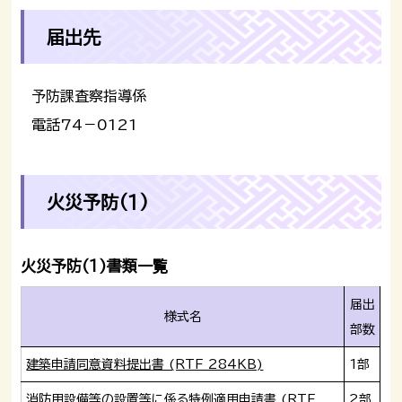
届出先
予防課査察指導係
電話74－0121
火災予防(1)
火災予防(1)書類一覧
届出
様式名
部数
建築申請同意資料提出書 (RTF 284KB)
1部
消防用設備等の設置等に係る特例適用申請書 (RTF
2部