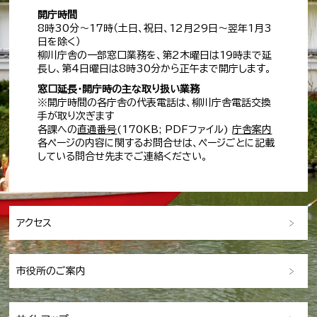
開庁時間
8時30分～17時（土日、祝日、12月29日～翌年1月3
日を除く）
柳川庁舎の一部窓口業務を、第2木曜日は19時まで延
長し、第4日曜日は8時30分から正午まで開庁します。
窓口延長・開庁時の主な取り扱い業務
※開庁時間の各庁舎の代表電話は、柳川庁舎電話交換
手が取り次ぎます
各課への
直通番号
(170KB; PDFファイル)
庁舎案内
各ページの内容に関するお問合せは、ページごとに記載
している問合せ先までご連絡ください。
アクセス
市役所のご案内