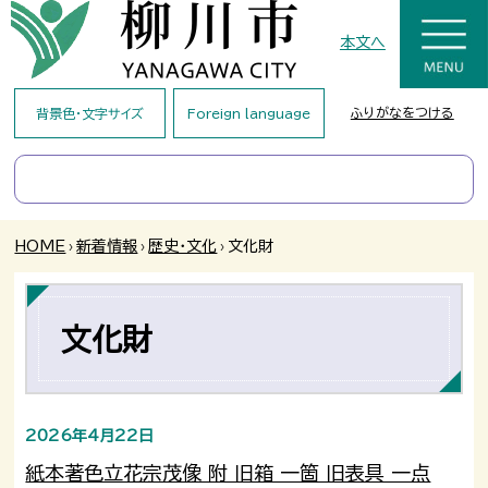
本文へ
ふりがなをつける
背景色・文字サイズ
Foreign language
HOME
›
新着情報
›
歴史・文化
›
文化財
文化財
2026年4月22日
紙本著色立花宗茂像 附 旧箱 一箇 旧表具 一点