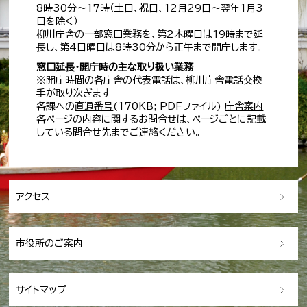
8時30分～17時（土日、祝日、12月29日～翌年1月3
日を除く）
柳川庁舎の一部窓口業務を、第2木曜日は19時まで延
長し、第4日曜日は8時30分から正午まで開庁します。
窓口延長・開庁時の主な取り扱い業務
※開庁時間の各庁舎の代表電話は、柳川庁舎電話交換
手が取り次ぎます
各課への
直通番号
(170KB; PDFファイル)
庁舎案内
各ページの内容に関するお問合せは、ページごとに記載
している問合せ先までご連絡ください。
アクセス
市役所のご案内
サイトマップ