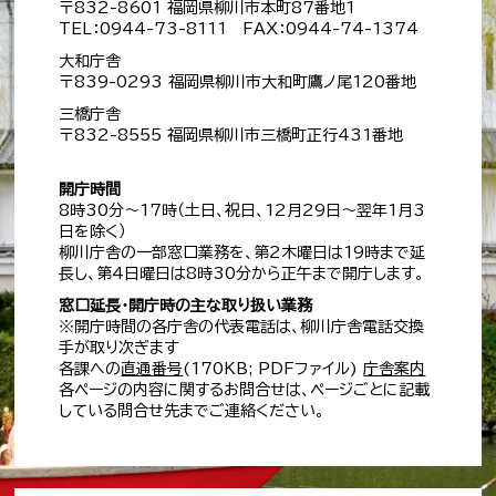
〒832-8601 福岡県柳川市本町87番地1
TEL：0944-73-8111 FAX：0944-74-1374
大和庁舎
〒839-0293 福岡県柳川市大和町鷹ノ尾120番地
三橋庁舎
〒832-8555 福岡県柳川市三橋町正行431番地
開庁時間
8時30分～17時（土日、祝日、12月29日～翌年1月3
日を除く）
柳川庁舎の一部窓口業務を、第2木曜日は19時まで延
長し、第4日曜日は8時30分から正午まで開庁します。
窓口延長・開庁時の主な取り扱い業務
※開庁時間の各庁舎の代表電話は、柳川庁舎電話交換
手が取り次ぎます
各課への
直通番号
(170KB; PDFファイル)
庁舎案内
各ページの内容に関するお問合せは、ページごとに記載
している問合せ先までご連絡ください。