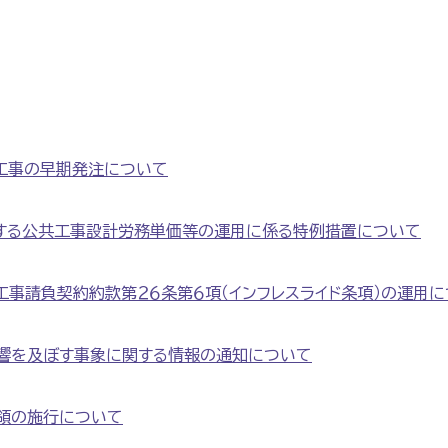
工事の早期発注について
用する公共工事設計労務単価等の運用に係る特例措置について
工事請負契約約款第２６条第６項（インフレスライド条項）の運用
影響を及ぼす事象に関する情報の通知について
要領の施行について