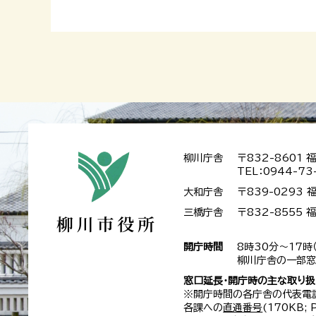
柳川庁舎
〒832-8601
TEL：0944-73
大和庁舎
〒839-0293
三橋庁舎
〒832-8555
開庁時間
8時30分～17時
柳川庁舎の一部窓
窓口延長・開庁時の主な取り
※開庁時間の各庁舎の代表電
各課への
直通番号
(170KB;