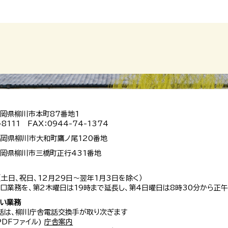
 福岡県柳川市本町87番地1
-8111 FAX：0944-74-1374
 福岡県柳川市大和町鷹ノ尾120番地
 福岡県柳川市三橋町正行431番地
（土日、祝日、12月29日～翌年1月3日を除く）
口業務を、第2木曜日は19時まで延長し、第4日曜日は8時30分から正午
扱い業務
話は、柳川庁舎電話交換手が取り次ぎます
 PDFファイル)
庁舎案内