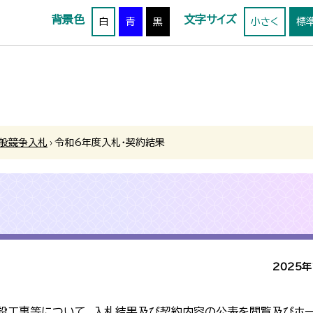
背景色
文字サイズ
白
青
黒
小さく
標
般競争入札
›
令和6年度入札・契約結果
2025年
等について、入札結果及び契約内容の公表を閲覧及びホー