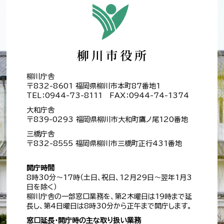
柳川庁舎
〒832-8601 福岡県柳川市本町87番地1
TEL：0944-73-8111 FAX：0944-74-1374
大和庁舎
〒839-0293 福岡県柳川市大和町鷹ノ尾120番地
三橋庁舎
〒832-8555 福岡県柳川市三橋町正行431番地
開庁時間
8時30分～17時（土日、祝日、12月29日～翌年1月3
日を除く）
柳川庁舎の一部窓口業務を、第2木曜日は19時まで延
長し、第4日曜日は8時30分から正午まで開庁します。
窓口延長・開庁時の主な取り扱い業務