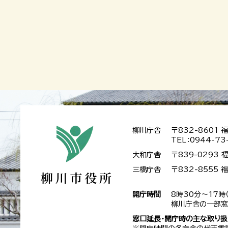
柳川庁舎
〒832-8601
TEL：0944-73
大和庁舎
〒839-0293
三橋庁舎
〒832-8555
開庁時間
8時30分～17時
柳川庁舎の一部窓
窓口延長・開庁時の主な取り