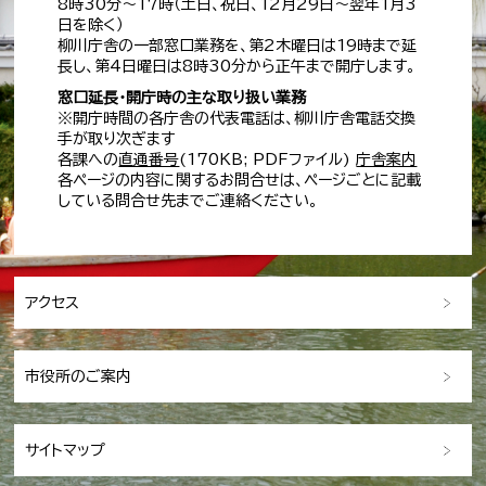
8時30分～17時（土日、祝日、12月29日～翌年1月3
日を除く）
柳川庁舎の一部窓口業務を、第2木曜日は19時まで延
長し、第4日曜日は8時30分から正午まで開庁します。
窓口延長・開庁時の主な取り扱い業務
※開庁時間の各庁舎の代表電話は、柳川庁舎電話交換
手が取り次ぎます
各課への
直通番号
(170KB; PDFファイル)
庁舎案内
各ページの内容に関するお問合せは、ページごとに記載
している問合せ先までご連絡ください。
アクセス
市役所のご案内
サイトマップ