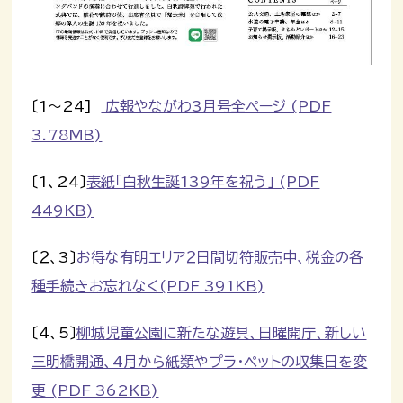
〔1～24]
広報やながわ3月号全ページ (PDF
3.78MB)
〔1、24〕
表紙「白秋生誕139年を祝う」 (PDF
449KB)
〔２、3〕
お得な有明エリア２日間切符販売中、税金の各
種手続きお忘れなく(PDF 391KB)
〔4、5〕
柳城児童公園に新たな遊具、日曜開庁、新しい
三明橋開通、4月から紙類やプラ・ペットの収集日を変
更 (PDF 362KB)