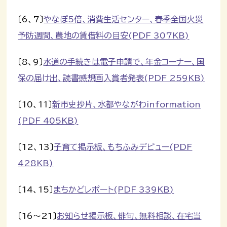
〔6、7〕
やなぽ5倍、消費生活センター、春季全国火災
予防週間、農地の賃借料の目安(PDF 307KB)
〔8、9〕
水道の手続きは電子申請で、年金コーナー、国
保の届け出、読書感想画入賞者発表(PDF 259KB)
〔10、11〕
新市史抄片、水都やながわinformation
(PDF 405KB)
〔12、13〕
子育て掲示板、もちふみデビュー(PDF
428KB)
〔14、15〕
まちかどレポート(PDF 339KB)
〔16～21〕
お知らせ掲示板、俳句、無料相談、在宅当