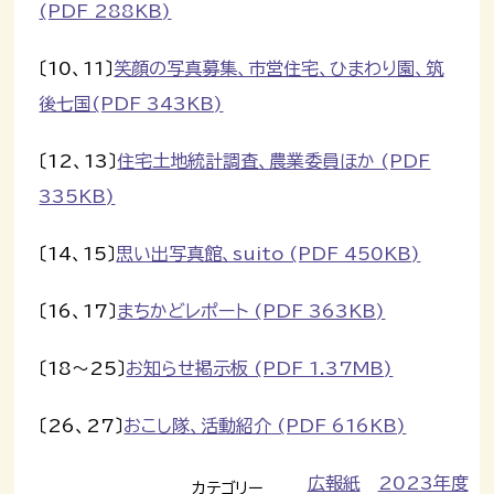
(PDF 288KB)
〔10、11〕
笑顔の写真募集、市営住宅、ひまわり園、筑
後七国(PDF 343KB)
〔12、13〕
住宅土地統計調査、農業委員ほか (PDF
335KB)
〔14、15〕
思い出写真館、suito (PDF 450KB)
〔16、17〕
まちかどレポート (PDF 363KB)
〔18～25〕
お知らせ掲示板 (PDF 1.37MB)
〔26、27〕
おこし隊、活動紹介 (PDF 616KB)
広報紙
2023年度
カテゴリー