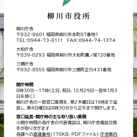
柳川庁舎
〒832-8601 福岡県柳川市本町87番地1
TEL：0944-73-8111 FAX：0944-74-1374
大和庁舎
〒839-0293 福岡県柳川市大和町鷹ノ尾120番地
三橋庁舎
〒832-8555 福岡県柳川市三橋町正行431番地
開庁時間
8時30分～17時（土日、祝日、12月29日～翌年1月3
日を除く）
柳川庁舎の一部窓口業務を、第2木曜日は19時まで延
長し、第4日曜日は8時30分から正午まで開庁します。
窓口延長・開庁時の主な取り扱い業務
※開庁時間の各庁舎の代表電話は、柳川庁舎電話交換
手が取り次ぎます
各課への
直通番号
(170KB; PDFファイル)
庁舎案内