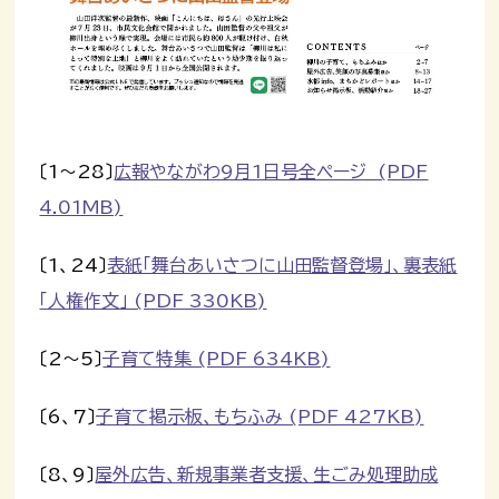
〔1～28〕
広報やながわ9月1日号全ページ (PDF
4.01MB)
〔1、24〕
表紙「舞台あいさつに山田監督登場」、裏表紙
「人権作文」 (PDF 330KB)
〔2～5〕
子育て特集 (PDF 634KB)
〔6、7〕
子育て掲示板、もちふみ (PDF 427KB)
〔8、9〕
屋外広告、新規事業者支援、生ごみ処理助成