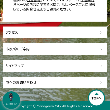
各課への
直通番号
(170KB; PDFファイル)
庁舎案内
各ページの内容に関するお問合せは、ページごとに記載
している問合せ先までご連絡ください。
アクセス
市役所のご案内
サイトマップ
市へのお問い合わせ
AIに質問する
Copyright © Yanagawa City All Rights Reserved.