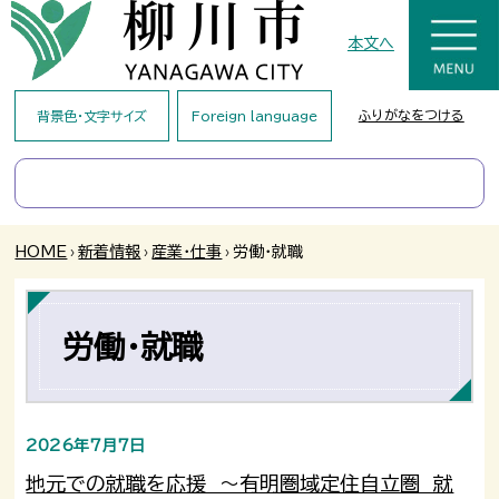
本文へ
ふりがなをつける
背景色・文字サイズ
Foreign language
HOME
›
新着情報
›
産業・仕事
›
労働・就職
労働・就職
2026年7月7日
地元での就職を応援 ～有明圏域定住自立圏 就