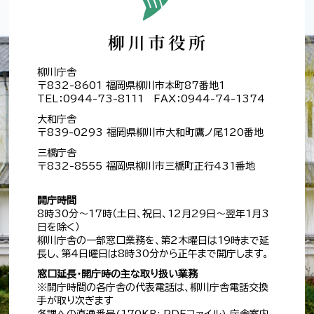
柳川庁舎
〒832-8601 福岡県柳川市本町87番地1
TEL：0944-73-8111 FAX：0944-74-1374
大和庁舎
〒839-0293 福岡県柳川市大和町鷹ノ尾120番地
三橋庁舎
〒832-8555 福岡県柳川市三橋町正行431番地
開庁時間
8時30分～17時（土日、祝日、12月29日～翌年1月3
日を除く）
柳川庁舎の一部窓口業務を、第2木曜日は19時まで延
長し、第4日曜日は8時30分から正午まで開庁します。
窓口延長・開庁時の主な取り扱い業務
※開庁時間の各庁舎の代表電話は、柳川庁舎電話交換
手が取り次ぎます