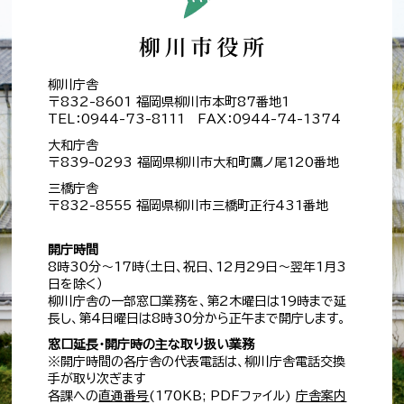
柳川庁舎
〒832-8601 福岡県柳川市本町87番地1
TEL：0944-73-8111 FAX：0944-74-1374
大和庁舎
〒839-0293 福岡県柳川市大和町鷹ノ尾120番地
三橋庁舎
〒832-8555 福岡県柳川市三橋町正行431番地
開庁時間
8時30分～17時（土日、祝日、12月29日～翌年1月3
日を除く）
柳川庁舎の一部窓口業務を、第2木曜日は19時まで延
長し、第4日曜日は8時30分から正午まで開庁します。
窓口延長・開庁時の主な取り扱い業務
※開庁時間の各庁舎の代表電話は、柳川庁舎電話交換
手が取り次ぎます
各課への
直通番号
(170KB; PDFファイル)
庁舎案内