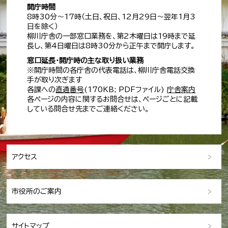
開庁時間
8時30分～17時（土日、祝日、12月29日～翌年1月3
日を除く）
柳川庁舎の一部窓口業務を、第2木曜日は19時まで延
長し、第4日曜日は8時30分から正午まで開庁します。
窓口延長・開庁時の主な取り扱い業務
※開庁時間の各庁舎の代表電話は、柳川庁舎電話交換
手が取り次ぎます
各課への
直通番号
(170KB; PDFファイル)
庁舎案内
各ページの内容に関するお問合せは、ページごとに記載
している問合せ先までご連絡ください。
アクセス
市役所のご案内
サイトマップ