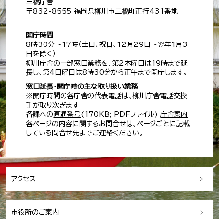
三橋庁舎
〒832-8555 福岡県柳川市三橋町正行431番地
開庁時間
8時30分～17時（土日、祝日、12月29日～翌年1月3
日を除く）
柳川庁舎の一部窓口業務を、第2木曜日は19時まで延
長し、第4日曜日は8時30分から正午まで開庁します。
窓口延長・開庁時の主な取り扱い業務
※開庁時間の各庁舎の代表電話は、柳川庁舎電話交換
手が取り次ぎます
各課への
直通番号
(170KB; PDFファイル)
庁舎案内
各ページの内容に関するお問合せは、ページごとに記載
している問合せ先までご連絡ください。
アクセス
市役所のご案内