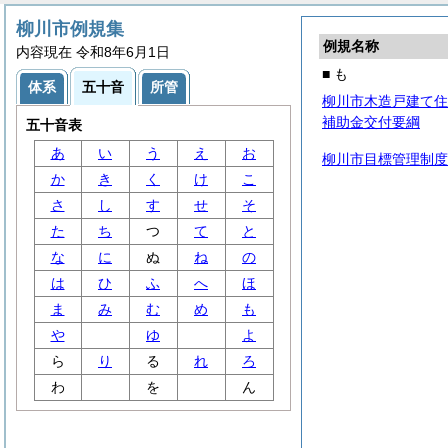
柳川市例規集
例規名称
内容現在 令和8年6月1日
■ も
体系
五十音
所管
柳川市木造戸建て住
補助金交付要綱
五十音表
あ
い
う
え
お
柳川市目標管理制度
か
き
く
け
こ
さ
し
す
せ
そ
た
ち
つ
て
と
な
に
ぬ
ね
の
は
ひ
ふ
へ
ほ
ま
み
む
め
も
や
ゆ
よ
ら
り
る
れ
ろ
わ
を
ん