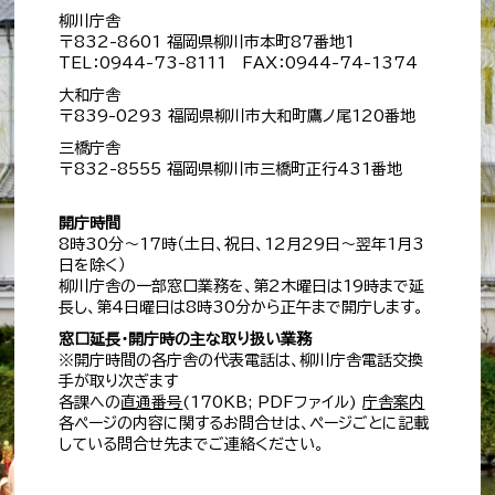
柳川庁舎
〒832-8601 福岡県柳川市本町87番地1
TEL：0944-73-8111 FAX：0944-74-1374
大和庁舎
〒839-0293 福岡県柳川市大和町鷹ノ尾120番地
三橋庁舎
〒832-8555 福岡県柳川市三橋町正行431番地
開庁時間
8時30分～17時（土日、祝日、12月29日～翌年1月3
日を除く）
柳川庁舎の一部窓口業務を、第2木曜日は19時まで延
長し、第4日曜日は8時30分から正午まで開庁します。
窓口延長・開庁時の主な取り扱い業務
※開庁時間の各庁舎の代表電話は、柳川庁舎電話交換
手が取り次ぎます
各課への
直通番号
(170KB; PDFファイル)
庁舎案内
各ページの内容に関するお問合せは、ページごとに記載
している問合せ先までご連絡ください。