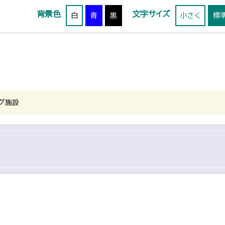
背景色
文字サイズ
白
青
黒
小さく
標
グ施設