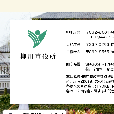
柳川庁舎
〒832-8601
TEL：0944-73
大和庁舎
〒839-0293
三橋庁舎
〒832-8555
開庁時間
8時30分～17時
柳川庁舎の一部窓
窓口延長・開庁時の主な取り
※開庁時間の各庁舎の代表電
各課への
直通番号
(170KB;
各ページの内容に関するお問合
×