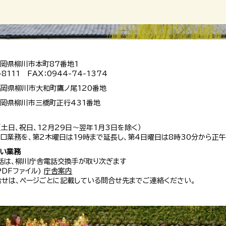
 福岡県柳川市本町87番地1
-8111 FAX：0944-74-1374
 福岡県柳川市大和町鷹ノ尾120番地
 福岡県柳川市三橋町正行431番地
（土日、祝日、12月29日～翌年1月3日を除く）
口業務を、第2木曜日は19時まで延長し、第4日曜日は8時30分から正午
扱い業務
話は、柳川庁舎電話交換手が取り次ぎます
 PDFファイル)
庁舎案内
せは、ページごとに記載している問合せ先までご連絡ください。