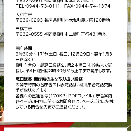
〒832-8601 福岡県柳川市本町87番地1
TEL：0944-73-8111 FAX：0944-74-1374
大和庁舎
〒839-0293 福岡県柳川市大和町鷹ノ尾120番地
三橋庁舎
〒832-8555 福岡県柳川市三橋町正行431番地
開庁時間
8時30分～17時（土日、祝日、12月29日～翌年1月3
日を除く）
柳川庁舎の一部窓口業務を、第2木曜日は19時まで延
長し、第4日曜日は8時30分から正午まで開庁します。
窓口延長・開庁時の主な取り扱い業務
※開庁時間の各庁舎の代表電話は、柳川庁舎電話交換
手が取り次ぎます
各課への
直通番号
(170KB; PDFファイル)
庁舎案内
各ページの内容に関するお問合せは、ページごとに記載
している問合せ先までご連絡ください。