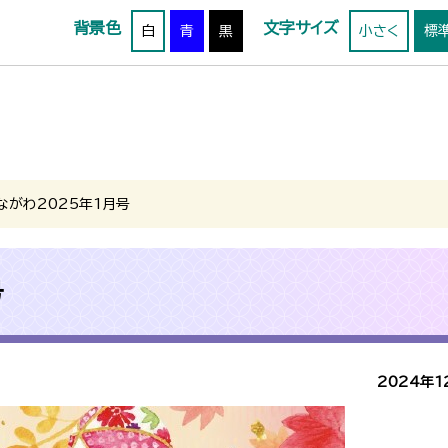
背景色
文字サイズ
白
青
黒
小さく
標
ながわ2025年1月号
号
2024年1