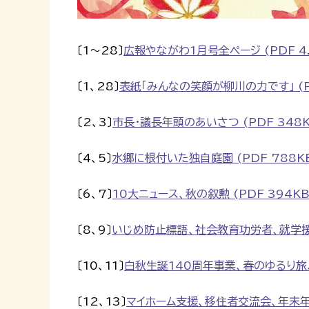
〔1～28〕
広報やながわ1月号全ページ (PDF 4.
〔1、28〕
表紙「みんなの笑顔が柳川の力です」 (PD
〔2、3〕
市長・議長年頭のあいさつ (PDF 348K
〔4、5〕
水郷に根付いた独自庭園 (PDF 788K
〔6、7〕
10大ニュース、秋の叙勲 (PDF 394KB
〔8、9〕
いじめ防止標語、社会教育功労者、就学援助 
〔10、11〕
白秋生誕140周年事業、春のゆるり旅、ク
〔12、13〕
マイホーム支援、移住者交流会、年末年始