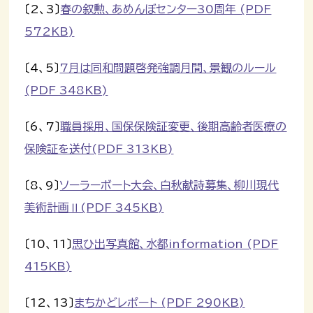
〔2、3〕
春の叙勲、あめんぼセンター30周年 (PDF
572KB)
〔4、5〕
7月は同和問題啓発強調月間、景観のルール
(PDF 348KB)
〔6、7〕
職員採用、国保保険証変更、後期高齢者医療の
保険証を送付(PDF 313KB)
〔8、9〕
ソーラーボート大会、白秋献詩募集、柳川現代
美術計画Ⅱ(PDF 345KB)
〔10、11〕
思ひ出写真館、水都information (PDF
415KB)
〔12、13〕
まちかどレポート (PDF 290KB)