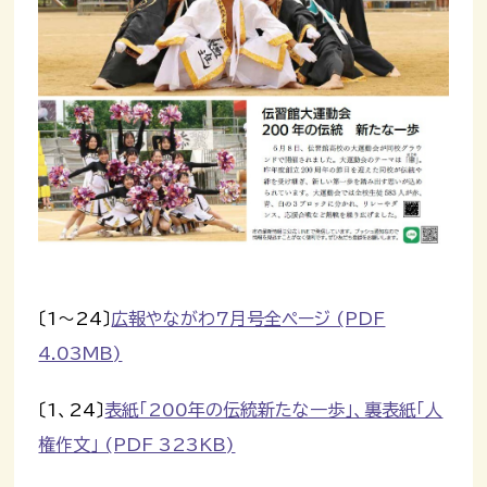
〔1～24〕
広報やながわ7月号全ページ (PDF
4.03MB)
〔1、24〕
表紙「200年の伝統新たな一歩」、裏表紙「人
権作文」 (PDF 323KB)