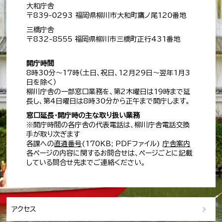
大和庁舎
〒839-0293 福岡県柳川市大和町鷹ノ尾120番地
三橋庁舎
〒832-8555 福岡県柳川市三橋町正行431番地
開庁時間
8時30分～17時（土日、祝日、12月29日～翌年1月3
日を除く）
柳川庁舎の一部窓口業務を、第2木曜日は19時まで延
長し、第4日曜日は8時30分から正午まで開庁します。
窓口延長・開庁時の主な取り扱い業務
※開庁時間の各庁舎の代表電話は、柳川庁舎電話交換
手が取り次ぎます
各課への
直通番号
(170KB; PDFファイル)
庁舎案内
各ページの内容に関するお問合せは、ページごとに記載
している問合せ先までご連絡ください。
アクセス