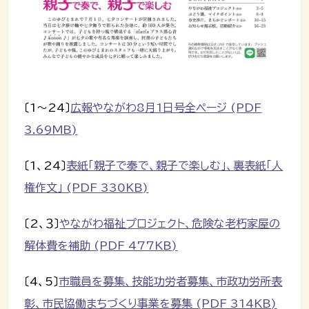
〔1～24〕
広報やながわ8月1日号全ページ (PDF
3.69MB)
〔1、24〕
表紙「親子で奏で、親子で楽しむ」、裏表紙「人
権作文」 (PDF 330KB)
〔2、３〕
やながわ福祉プロジェクト、危険な老朽家屋の
解体費を補助 (PDF 477KB)
〔4、5〕
市職員を募集、技能功労者募集、市政功労所表
彰、市民協働まちづくり事業を募集 (PDF 314KB)