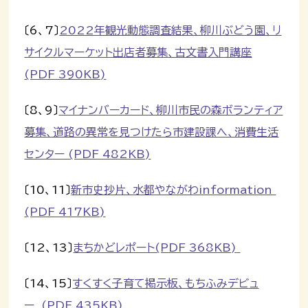
〔6、7〕
2022年観光動態調査結果、柳川ぶどう園、リ
サイクルマーケット出店者募集、古文書入門講座
(PDF 390KB)
〔8、9〕
マイナンバーカード、柳川市民の森ボランティア
募集、道路の異常を見つけたら市建設課へ、消費生活
センター (PDF 482KB)
〔10、11〕
新市史抄片、水都やながわinformation
(PDF 417KB)
〔12、13〕
まちかどレポート(PDF 368KB)
〔14、15〕
すくすく子育て掲示板、もちふみデビュ
ー (PDF 435KB)