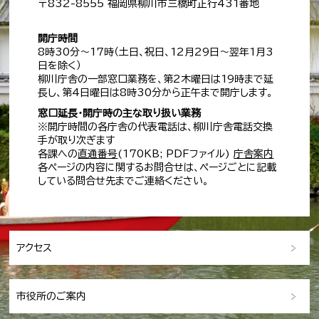
〒832-8555 福岡県柳川市三橋町正行431番地
開庁時間
8時30分～17時（土日、祝日、12月29日～翌年1月3
日を除く）
柳川庁舎の一部窓口業務を、第2木曜日は19時まで延
長し、第4日曜日は8時30分から正午まで開庁します。
窓口延長・開庁時の主な取り扱い業務
※開庁時間の各庁舎の代表電話は、柳川庁舎電話交換
手が取り次ぎます
各課への
直通番号
(170KB; PDFファイル)
庁舎案内
各ページの内容に関するお問合せは、ページごとに記載
している問合せ先までご連絡ください。
アクセス
市役所のご案内