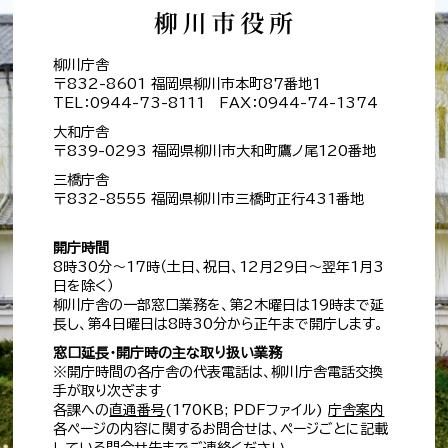
柳川庁舎
〒832-8601 福岡県柳川市本町87番地1
TEL：0944-73-8111 FAX：0944-74-1374
大和庁舎
〒839-0293 福岡県柳川市大和町鷹ノ尾120番地
三橋庁舎
〒832-8555 福岡県柳川市三橋町正行431番地
開庁時間
8時30分～17時（土日、祝日、12月29日～翌年1月3
日を除く）
柳川庁舎の一部窓口業務を、第2木曜日は19時まで延
長し、第4日曜日は8時30分から正午まで開庁します。
窓口延長・開庁時の主な取り扱い業務
※開庁時間の各庁舎の代表電話は、柳川庁舎電話交換
手が取り次ぎます
各課への
直通番号
(170KB; PDFファイル)
庁舎案内
各ページの内容に関するお問合せは、ページごとに記載