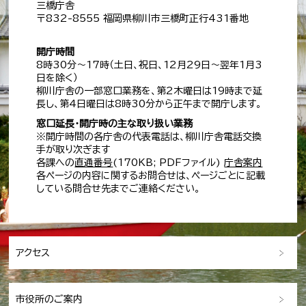
三橋庁舎
〒832-8555 福岡県柳川市三橋町正行431番地
開庁時間
8時30分～17時（土日、祝日、12月29日～翌年1月3
日を除く）
柳川庁舎の一部窓口業務を、第2木曜日は19時まで延
長し、第4日曜日は8時30分から正午まで開庁します。
窓口延長・開庁時の主な取り扱い業務
※開庁時間の各庁舎の代表電話は、柳川庁舎電話交換
手が取り次ぎます
各課への
直通番号
(170KB; PDFファイル)
庁舎案内
各ページの内容に関するお問合せは、ページごとに記載
している問合せ先までご連絡ください。
アクセス
市役所のご案内