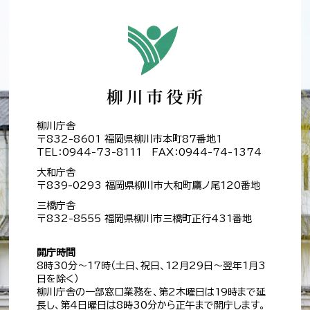
柳川庁舎
〒832-8601 福岡県柳川市本町87番地1
TEL：0944-73-8111 FAX：0944-74-1374
大和庁舎
〒839-0293 福岡県柳川市大和町鷹ノ尾120番地
三橋庁舎
〒832-8555 福岡県柳川市三橋町正行431番地
開庁時間
8時30分～17時（土日、祝日、12月29日～翌年1月3
日を除く）
柳川庁舎の一部窓口業務を、第2木曜日は19時まで延
長し、第4日曜日は8時30分から正午まで開庁します。