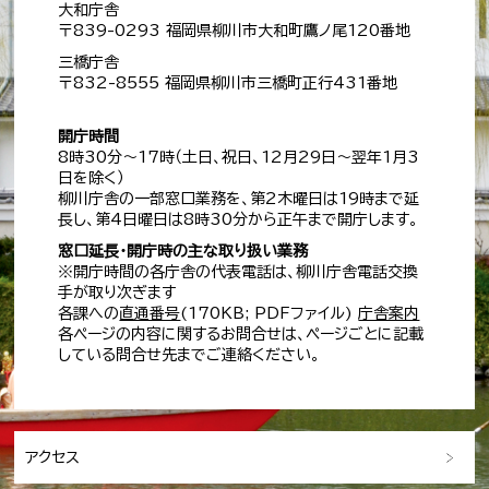
大和庁舎
〒839-0293 福岡県柳川市大和町鷹ノ尾120番地
三橋庁舎
〒832-8555 福岡県柳川市三橋町正行431番地
開庁時間
8時30分～17時（土日、祝日、12月29日～翌年1月3
日を除く）
柳川庁舎の一部窓口業務を、第2木曜日は19時まで延
長し、第4日曜日は8時30分から正午まで開庁します。
窓口延長・開庁時の主な取り扱い業務
※開庁時間の各庁舎の代表電話は、柳川庁舎電話交換
手が取り次ぎます
各課への
直通番号
(170KB; PDFファイル)
庁舎案内
各ページの内容に関するお問合せは、ページごとに記載
している問合せ先までご連絡ください。
アクセス