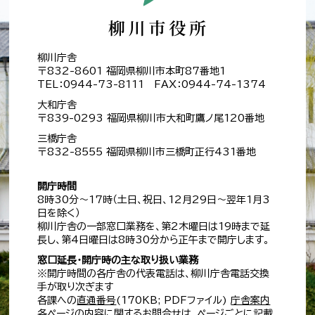
柳川庁舎
〒832-8601 福岡県柳川市本町87番地1
TEL：0944-73-8111 FAX：0944-74-1374
大和庁舎
〒839-0293 福岡県柳川市大和町鷹ノ尾120番地
三橋庁舎
〒832-8555 福岡県柳川市三橋町正行431番地
開庁時間
8時30分～17時（土日、祝日、12月29日～翌年1月3
日を除く）
柳川庁舎の一部窓口業務を、第2木曜日は19時まで延
長し、第4日曜日は8時30分から正午まで開庁します。
窓口延長・開庁時の主な取り扱い業務
※開庁時間の各庁舎の代表電話は、柳川庁舎電話交換
手が取り次ぎます
各課への
直通番号
(170KB; PDFファイル)
庁舎案内
各ページの内容に関するお問合せは、ページごとに記載