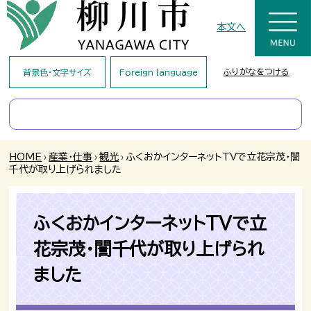
本文へ
ふりがなをつける
背景色・文字サイズ
Foreign language
HOME
›
産業・仕事
›
観光
›
ふくおかインターネットTVで立花宗茂・誾
千代が取り上げられました
ふくおかインターネットTVで立
花宗茂・誾千代が取り上げられ
ました