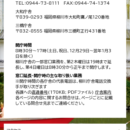
TEL：0944-73-8111 FAX：0944-74-1374
大和庁舎
〒839-0293 福岡県柳川市大和町鷹ノ尾120番地
三橋庁舎
〒832-8555 福岡県柳川市三橋町正行431番地
開庁時間
8時30分～17時（土日、祝日、12月29日～翌年1月3
日を除く）
柳川庁舎の一部窓口業務を、第2木曜日は19時まで延
長し、第4日曜日は8時30分から正午まで開庁します。
窓口延長・開庁時の主な取り扱い業務
※開庁時間の各庁舎の代表電話は、柳川庁舎電話交換
手が取り次ぎます
各課への
直通番号
(170KB; PDFファイル)
庁舎案内
各ページの内容に関するお問合せは、ページごとに記載
している問合せ先までご連絡ください。