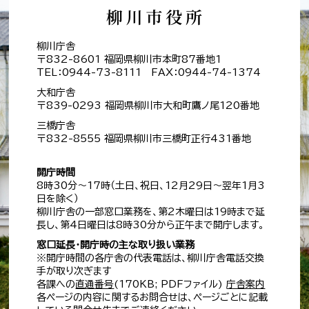
柳川庁舎
〒832-8601 福岡県柳川市本町87番地1
TEL：0944-73-8111 FAX：0944-74-1374
大和庁舎
〒839-0293 福岡県柳川市大和町鷹ノ尾120番地
三橋庁舎
〒832-8555 福岡県柳川市三橋町正行431番地
開庁時間
8時30分～17時（土日、祝日、12月29日～翌年1月3
日を除く）
柳川庁舎の一部窓口業務を、第2木曜日は19時まで延
長し、第4日曜日は8時30分から正午まで開庁します。
窓口延長・開庁時の主な取り扱い業務
※開庁時間の各庁舎の代表電話は、柳川庁舎電話交換
手が取り次ぎます
各課への
直通番号
(170KB; PDFファイル)
庁舎案内
各ページの内容に関するお問合せは、ページごとに記載