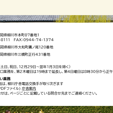
 福岡県柳川市本町87番地1
-8111 FAX：0944-74-1374
 福岡県柳川市大和町鷹ノ尾120番地
 福岡県柳川市三橋町正行431番地
（土日、祝日、12月29日～翌年1月3日を除く）
口業務を、第2木曜日は19時まで延長し、第4日曜日は8時30分から正午
扱い業務
話は、柳川庁舎電話交換手が取り次ぎます
 PDFファイル)
庁舎案内
せは、ページごとに記載している問合せ先までご連絡ください。