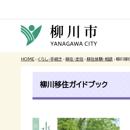
HOME
›
くらし・手続き
›
移住・定住
›
移住体験・相談
›
柳川移
柳川移住ガイドブック