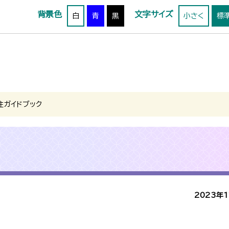
背景色
文字サイズ
白
青
黒
小さく
標
住ガイドブック
2023年1