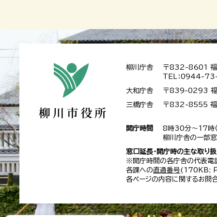
柳川庁舎
〒832-8601
TEL：0944-73
大和庁舎
〒839-0293
三橋庁舎
〒832-8555
開庁時間
8時30分～17時
柳川庁舎の一部窓
窓口延長・開庁時の主な取り
※開庁時間の各庁舎の代表電
各課への
直通番号
(170KB;
各ページの内容に関するお問合