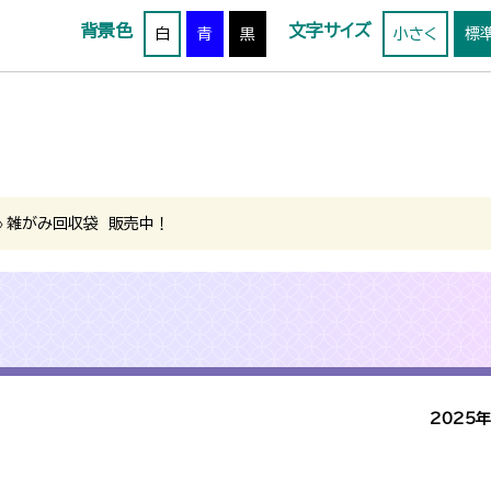
背景色
文字サイズ
白
青
黒
小さく
標
›
雑がみ回収袋 販売中！
2025年