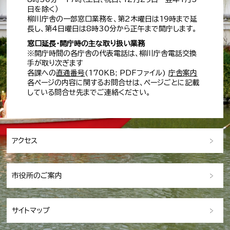
日を除く）
柳川庁舎の一部窓口業務を、第2木曜日は19時まで延
長し、第4日曜日は8時30分から正午まで開庁します。
窓口延長・開庁時の主な取り扱い業務
※開庁時間の各庁舎の代表電話は、柳川庁舎電話交換
手が取り次ぎます
各課への
直通番号
(170KB; PDFファイル)
庁舎案内
各ページの内容に関するお問合せは、ページごとに記載
している問合せ先までご連絡ください。
アクセス
市役所のご案内
サイトマップ