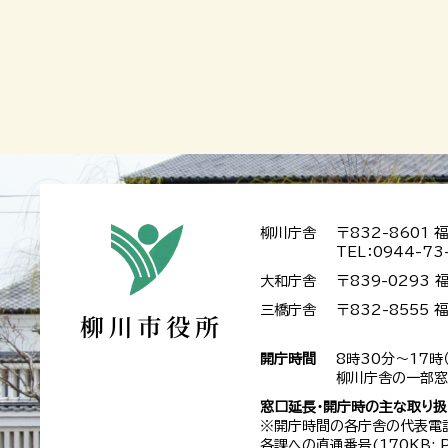
柳川庁舎
〒832-8601
TEL：0944-73
大和庁舎
〒839-0293
三橋庁舎
〒832-8555
開庁時間
8時30分～17時
柳川庁舎の一部窓
窓口延長・開庁時の主な取り
※開庁時間の各庁舎の代表電
各課への
直通番号
(170KB;