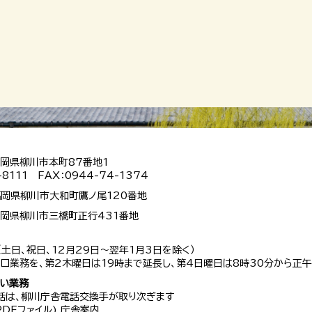
 福岡県柳川市本町87番地1
-8111 FAX：0944-74-1374
 福岡県柳川市大和町鷹ノ尾120番地
 福岡県柳川市三橋町正行431番地
（土日、祝日、12月29日～翌年1月3日を除く）
口業務を、第2木曜日は19時まで延長し、第4日曜日は8時30分から正午
扱い業務
話は、柳川庁舎電話交換手が取り次ぎます
 PDFファイル)
庁舎案内