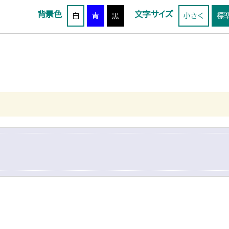
背景色
文字サイズ
白
青
黒
小さく
標