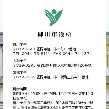
柳川庁舎
〒832-8601 福岡県柳川市本町87番地1
TEL：0944-73-8111 FAX：0944-74-1374
大和庁舎
〒839-0293 福岡県柳川市大和町鷹ノ尾120番地
三橋庁舎
〒832-8555 福岡県柳川市三橋町正行431番地
開庁時間
8時30分～17時（土日、祝日、12月29日～翌年1月3
日を除く）
柳川庁舎の一部窓口業務を、第2木曜日は19時まで延
長し、第4日曜日は8時30分から正午まで開庁します。