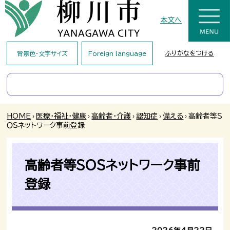
本文へ
ふりがなをつける
背景色・文字サイズ
Foreign language
HOME
›
医療・福祉・健康
›
高齢者・介護
›
認知症
›
備える
›
高齢者等Ｓ
ＯＳネットワーク事前登録
高齢者等ＳＯＳネットワーク事前
登録