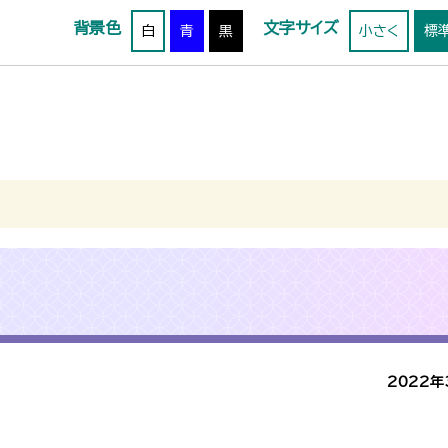
背景色
文字サイズ
白
青
黒
小さく
標
2022年