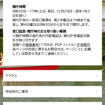
開庁時間
8時30分～17時（土日、祝日、12月29日～翌年1月3
日を除く）
柳川庁舎の一部窓口業務を、第2木曜日は19時まで延
長し、第4日曜日は8時30分から正午まで開庁します。
窓口延長・開庁時の主な取り扱い業務
※開庁時間の各庁舎の代表電話は、柳川庁舎電話交換
手が取り次ぎます
各課への
直通番号
(170KB; PDFファイル)
庁舎案内
各ページの内容に関するお問合せは、ページごとに記載
している問合せ先までご連絡ください。
アクセス
市役所のご案内